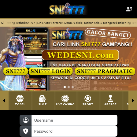
etting Terbaik SNI777 | Link Aktif Terbaru : 22sni777.click | Mohon Selalu Mengecek Rekening Terle
TOGEL
SLOT
LIVE CASINO
SPORT
ARCADE
SABU