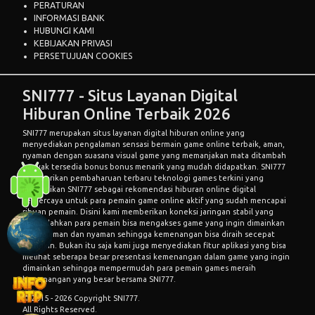
PERATURAN
INFORMASI BANK
HUBUNGI KAMI
KEBIJAKAN PRIVASI
PERSETUJUAN COOKIES
SNI777 - Situs Layanan Digital
Hiburan Online Terbaik 2026
SNI777 merupakan situs layanan digital hiburan online yang
menyediakan pengalaman sensasi bermain game online terbaik, aman,
nyaman dengan suasana visual game yang memanjakan mata ditambah
banyak tersedia bonus bonus menarik yang mudah didapatkan. SNI777
memberikan pembaharuan terbaru teknologi games terkini yang
menjadikan SNI777 sebagai rekomendasi hiburan online digital
terpercaya untuk para pemain game online aktif yang sudah mencapai
ribuan pemain. Disini kami memberikan koneksi jaringan stabil yang
memudahkan para pemain bisa mengakses game yang ingin dimainkan
secara aman dan nyaman sehingga kemenangan bisa diraih secepat
mungkin. Bukan itu saja kami juga menyediakan fitur aplikasi yang bisa
melihat seberapa besar presentasi kemenangan dalam game yang ingin
dimainkan sehingga mempermudah para pemain games meraih
kemenangan yang besar bersama SNI777.
© 2015 - 2026 Copyright SNI777.
All Rights Reserved.