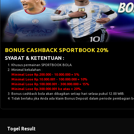
BONUS CASHBACK SPORTBOOK 20%
SYARAT & KETENTUAN :
Khusus permainan SPORTBOOK BOLA.
Minimal kekalahan :
Minimal Lose Rp.200.000 - 10.000.000 = 5%
Minimal Lose Rp.10.000.001 - 100.000.000 = 10%
Minimal Lose Rp.100.000.001 - 300.000.000 = 15%
Minimal Lose Rp.300.000.001 ke atas = 20%.
Bonus cashback bola akan dibagikan setiap hari selasa pukul 12.00 WIB.
Tidak berlaku jika Anda ada klaim Bonus Deposit dalam periode pembagian 
Togel Result