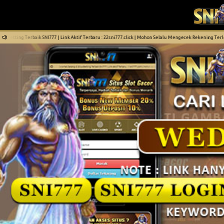
aik SNI777 | Link Aktif Terbaru : 22sni777.click | Mohon Selalu Mengecek Rekening Terlebih Dahulu S