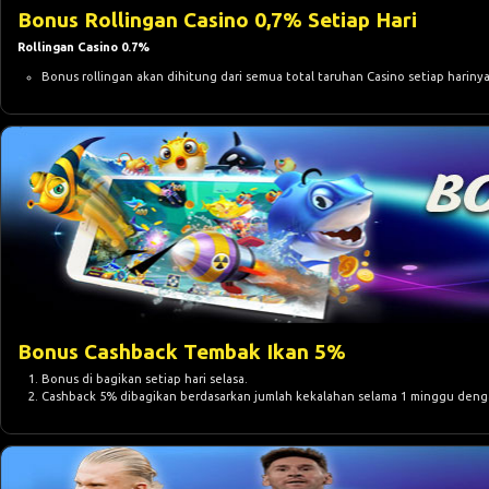
Bonus Rollingan Casino 0,7% Setiap Hari
Rollingan Casino 0.7%
Bonus rollingan akan dihitung dari semua total taruhan Casino setiap hariny
Bonus Cashback Tembak Ikan 5%
Bonus di bagikan setiap hari selasa.
Cashback 5% dibagikan berdasarkan jumlah kekalahan selama 1 minggu dengan