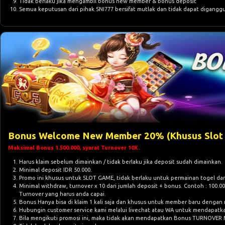
Tidak berlaku jika mengambil bonus new member & bonus deposit
Semua keputusan dari pihak SNI777 bersifat mutlak dan tidak dapat digangg
Bonus Welcome New Member 20% (Khusus Slot
Maksimal Bonus 1.500.000, syarat Turnover 10X.
Harus klaim sebelum dimainkan / tidak berlaku jika deposit sudah dimainkan.
Minimal deposit IDR 50.000.
Promo ini khusus untuk SLOT GAME, tidak berlaku untuk permainan togel dan
Minimal withdraw, turnover x 10 dari jumlah deposit + bonus. Contoh : 100.000
Turnover yang harus anda capai.
Bonus Hanya bisa di klaim 1 kali saja dan khusus untuk member baru dengan 
Hubungin customer service kami melalui livechat atau WA untuk mendapatka
Bila mengikuti promosi ini, maka tidak akan mendapatkan Bonus TURNOVER