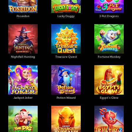
Poseidon
Lucky Doggy
3 Pot Dragons
Nightfall Hunting
Treasure Quest
Fortune Monkey
Jackpot Joker
Potion Wizard
Egypt's Glow