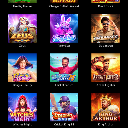
The Pig House
Charge Buffalo Ascent
Devil Fire 2
Zeus
Party Star
Dabanggg
Bangla Beauty
Cricket Sah 75
Arena Fighter
Witches Night
Cricket King 18
King Arthur