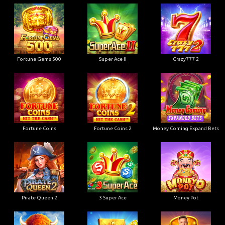
Fortune Gems 500
Super Ace II
Crazy777 2
Fortune Coins
Fortune Coins 2
Money Coming Expand Bets
Pirate Queen 2
3 Super Ace
Money Pot