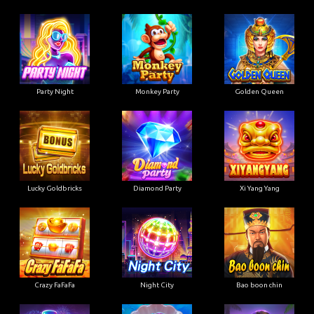
Party Night
Monkey Party
Golden Queen
Lucky Goldbricks
Diamond Party
Xi Yang Yang
Crazy FaFaFa
Night City
Bao boon chin