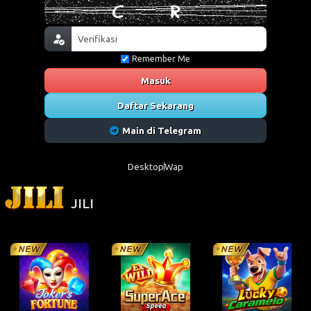
Remember Me
Masuk
Daftar Sekarang
Main di Telegram
Desktop
Wap
JILI