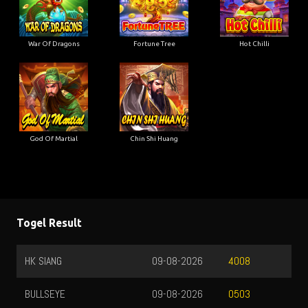
War Of Dragons
Fortune Tree
Hot Chilli
God Of Martial
Chin Shi Huang
Togel Result
HK SIANG
09-08-2026
4008
BULLSEYE
09-08-2026
0503