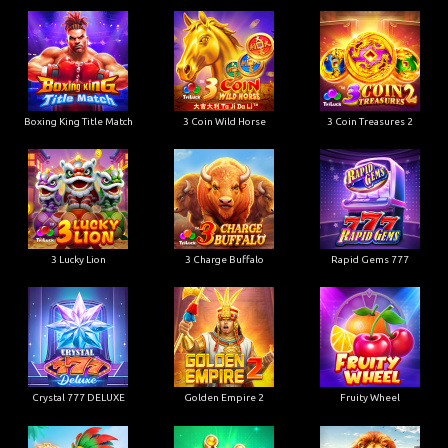
Boxing King Title Match
3 Coin Wild Horse
3 Coin Treasures 2
3 Lucky Lion
3 Charge Buffalo
Rapid Gems 777
Crystal 777 DELUXE
Golden Empire 2
Fruity Wheel