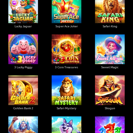
Lucky Jaguar
Super Ace Joker
Safari King
3 Lucky Piggy
3 Coin Treasures
Sweet Magic
Golden Bank 2
Safari Mystery
Shogun