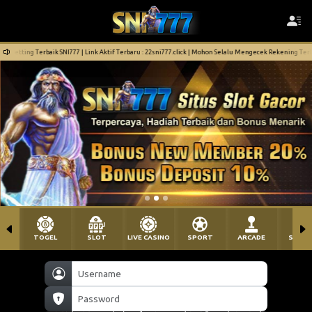
77 | Link Aktif Terbaru : 22sni777.click | Mohon Selalu Mengecek Rekening Terlebih Dahulu Sebelum 
TOGEL
SLOT
LIVE CASINO
SPORT
ARCADE
SABU