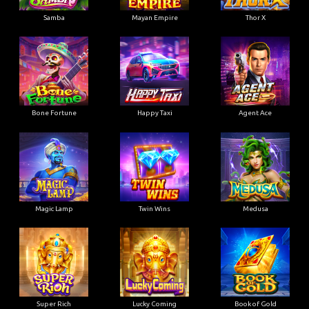
Samba
Mayan Empire
Thor X
Bone Fortune
Happy Taxi
Agent Ace
Magic Lamp
Twin Wins
Medusa
Super Rich
Lucky Coming
Book of Gold